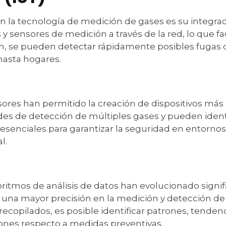
 la tecnología de medición de gases es su integració
y sensores de medición a través de la red, lo que faci
ión, se pueden detectar rápidamente posibles fugas
hasta hogares.
sores han permitido la creación de dispositivos más 
es de detección de múltiples gases y pueden identif
senciales para garantizar la seguridad en entornos i
l.
ritmos de análisis de datos han evolucionado signifi
 una mayor precisión en la medición y detección de 
recopilados, es posible identificar patrones, tenden
siones respecto a medidas preventivas.